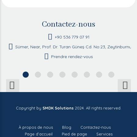
Contactez-nous
+90 536 779 07 91
Sümer, Near, Prof. Dr. Turan Güneş Cd. No:23, Zeytinburnu/İ
Prendre rendez-vous
Copyright by
SMDK Solutions
2024. All rights reserved.
À propos de nous
Blog
Contactez-nous
Page d’accueil
Pied de page
Services