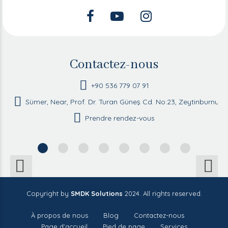
Contactez-nous
+90 536 779 07 91
Sümer, Near, Prof. Dr. Turan Güneş Cd. No:23, Zeytinburnu/İ
Prendre rendez-vous
Copyright by
SMDK Solutions
2024. All rights reserved.
À propos de nous
Blog
Contactez-nous
Page d’accueil
Pied de page
Services