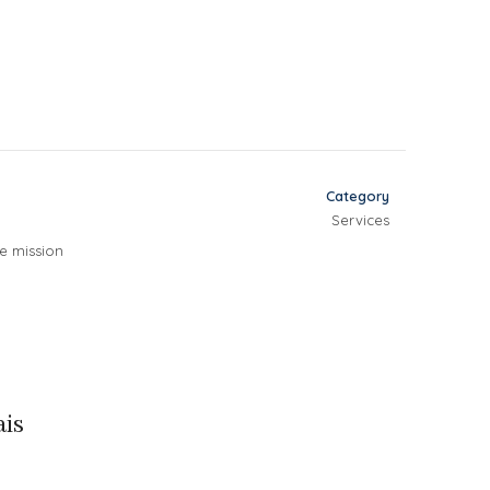
Category
Services
re mission
ais