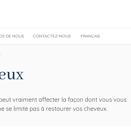
OS DE NOUS
CONTACTEZ-NOUS
FRANÇAIS
العربية
(
Arabe
)
/
English
(
Anglais
)
veux
peut vraiment affecter la façon dont vous vous
ne se limite pas à restaurer vos cheveux.