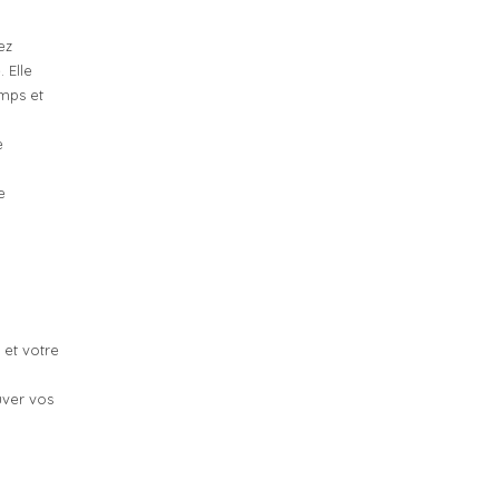
ez
 Elle
emps et
e
e
 et votre
uver vos