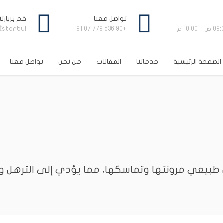
تواصل معنا
قم بزيارت
/İstanbul
+90 536 779 07 91
الصفحة الرئيسية
خدماتنا
المقالات
من نحن
تواصل معنا
English
(
الإنجل
Français
(
الفرن
 طبيعي مرونتها وتماسكها، مما يؤدي إلى الترهل 