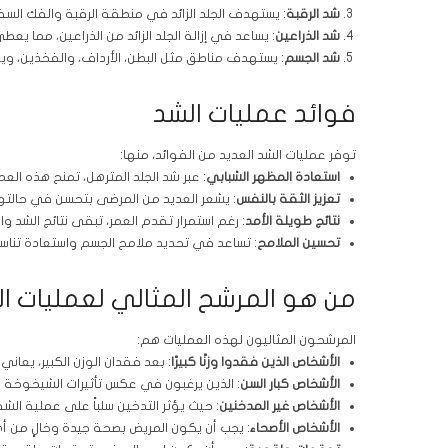
شد الرقبة
: يستهدف الجلد الزائد في منطقة الرقبة والفك الس
شد الذراعين
: يساعد في إزالة الجلد الزائد من الذراعين، مما يعط
شد الجسم
: يستهدف مناطق مثل البطن، الأرداف، والفخذين، ويعد خي
فوائد عمليات الشد
توفر عمليات الشد العديد من الفوائد، منها:
استعادة المظهر الشبابي
: عبر شد الجلد المترهل، تمنح هذه العملي
تعزيز الثقة بالنفس
: يشعر العديد من المرضى بتحسن في حالت
نتائج طويلة الأمد
: رغم استمرار تقدم العمر، تبقى نتائج الشد 
تحسين الملامح
: تساعد في تحديد ملامح الجسم واستعادة تناس
من هو المرشح المثالي لعمليات ا
المرشحون المثاليون لهذه العمليات هم:
الأشخاص الذين فقدوا وزنًا كبيرًا
: بعد فقدان الوزن الكبير، يعان
الأشخاص كبار السن
: الذين يرغبون في عكس تأثيرات الشيخوخة م
الأشخاص غير المدخنين
: حيث يؤثر التدخين سلباً على عملية الشف
الأشخاص الأصحاء
: يجب أن يكون المريض بصحة جيدة وخالٍ من أ