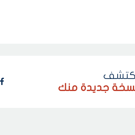
كتشف
سخة جديدة منك