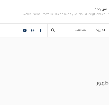
نا في وقت
Sümer, Near, Prof. Dr.Turan Güneş Cd. No:23, Zeytinburnu
العربية
يزية
)
سية
)
وظهور