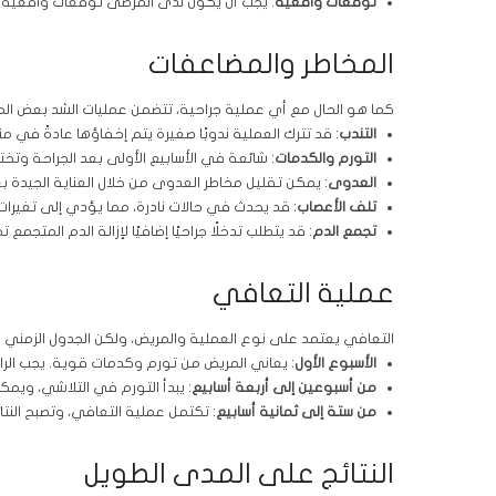
توقعات واقعية
: يجب أن يكون لدى المرضى توقعات واقعية حو
المخاطر والمضاعفات
كما هو الحال مع أي عملية جراحية، تتضمن عمليات الشد بعض الم
التندب
: قد تترك العملية ندوبًا صغيرة يتم إخفاؤها عادةً في من
التورم والكدمات
: شائعة في الأسابيع الأولى بعد الجراحة وتختف
العدوى
: يمكن تقليل مخاطر العدوى من خلال العناية الجيدة بع
تلف الأعصاب
: قد يحدث في حالات نادرة، مما يؤدي إلى تغيرا
تجمع الدم
: قد يتطلب تدخلًا جراحيًا إضافيًا لإزالة الدم المتجمع ت
عملية التعافي
التعافي يعتمد على نوع العملية والمريض، ولكن الجدول الزمني 
الأسبوع الأول
: يعاني المريض من تورم وكدمات قوية. يجب الرا
من أسبوعين إلى أربعة أسابيع
: يبدأ التورم في التلاشي، ويم
من ستة إلى ثمانية أسابيع
: تكتمل عملية التعافي، وتصبح النتائ
النتائج على المدى الطويل