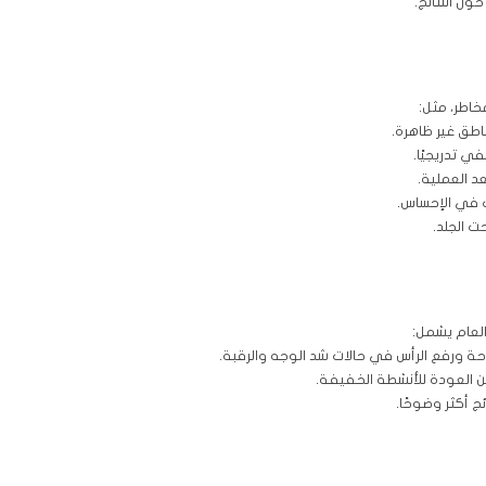
ل النتائج.
خاطر، مثل:
اطق غير ظاهرة.
ي تدريجيًا.
د العملية.
ت في الإحساس.
حت الجلد.
العام يشمل:
حة ورفع الرأس في حالات شد الوجه والرقبة.
كن العودة للأنشطة الخفيفة.
ج أكثر وضوحًا.