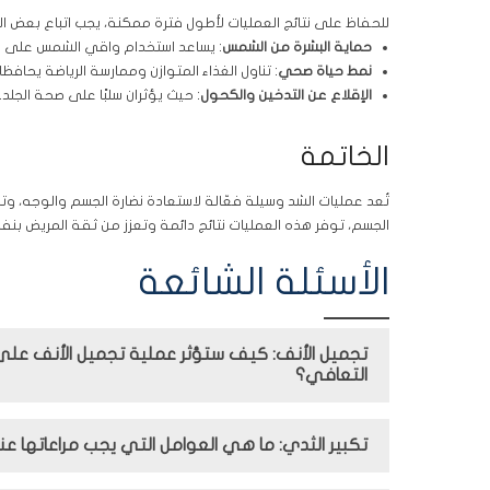
للحفاظ على نتائج العمليات لأطول فترة ممكنة، يجب اتباع بعض ال
حماية البشرة من الشمس
: يساعد استخدام واقي الشمس على من
نمط حياة صحي
: تناول الغذاء المتوازن وممارسة الرياضة يحافظ
الإقلاع عن التدخين والكحول
: حيث يؤثران سلبًا على صحة الجلد.
الخاتمة
تُعد عمليات الشد وسيلة فعّالة لاستعادة نضارة الجسم والوجه، 
الجسم، توفر هذه العمليات نتائج دائمة وتعزز من ثقة المريض بنف
الأسئلة الشائعة
تجميل الأنف: كيف ستؤثر عملية تجميل الأنف عل
التعافي؟
تكبير الثدي: ما هي العوامل التي يجب مراعاتها عن