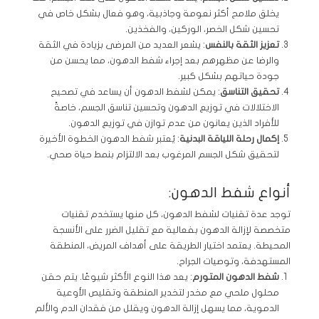
يخلق ملامح أكثر نعومة وجاذبية، وهو فعال بشكل خاص في
تحسين شكل الخصر، الوركين، والفخذين.
تعزيز الثقة بالنفس
: يشعر العديد من المرضى بزيادة في الثقة
والرضا عن مظهرهم بعد إجراء شفط الدهون، مما يحسن من
جودة حياتهم بشكل كبير.
تحقيق التناسق
: يمكن لشفط الدهون أن يساعد في تصحيح
الاختلالات في توزيع الدهون وتحسين تناسق الجسم، خاصةً
للأفراد الذين يعانون من عدم توازن في توزيع الدهون.
إكمال رحلة اللياقة البدنية
: يُعتبر شفط الدهون الخطوة الأخيرة
لتحقيق شكل الجسم المرغوب بعد الالتزام بنمط حياة صحي.
أنواع شفط الدهون:
توجد عدة تقنيات لشفط الدهون، كل منها يستخدم تقنيات
متخصصة لإزالة الدهون بفعالية مع تقليل الضرر على الأنسجة
المحيطة. يعتمد اختيار الطريقة على أهداف المريض، المنطقة
المستهدفة، وتوصيات الجراح.
شفط الدهون المتورم
: يعد هذا النوع الأكثر شيوعًا. يتم حقن
محلول ملحي مع مخدر لتخدير المنطقة وتقليص الأوعية
الدموية، مما يسهل إزالة الدهون ويقلل من فقدان الدم والألم