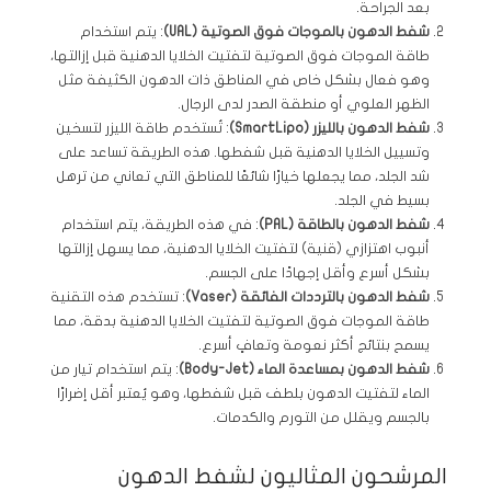
بعد الجراحة.
شفط الدهون بالموجات فوق الصوتية (UAL)
: يتم استخدام
طاقة الموجات فوق الصوتية لتفتيت الخلايا الدهنية قبل إزالتها،
وهو فعال بشكل خاص في المناطق ذات الدهون الكثيفة مثل
الظهر العلوي أو منطقة الصدر لدى الرجال.
شفط الدهون بالليزر (SmartLipo)
: تُستخدم طاقة الليزر لتسخين
وتسييل الخلايا الدهنية قبل شفطها. هذه الطريقة تساعد على
شد الجلد، مما يجعلها خيارًا شائعًا للمناطق التي تعاني من ترهل
بسيط في الجلد.
شفط الدهون بالطاقة (PAL)
: في هذه الطريقة، يتم استخدام
أنبوب اهتزازي (قنية) لتفتيت الخلايا الدهنية، مما يسهل إزالتها
بشكل أسرع وأقل إجهادًا على الجسم.
شفط الدهون بالترددات الفائقة (Vaser)
: تستخدم هذه التقنية
طاقة الموجات فوق الصوتية لتفتيت الخلايا الدهنية بدقة، مما
يسمح بنتائج أكثر نعومة وتعافٍ أسرع.
شفط الدهون بمساعدة الماء (Body-Jet)
: يتم استخدام تيار من
الماء لتفتيت الدهون بلطف قبل شفطها، وهو يُعتبر أقل إضرارًا
بالجسم ويقلل من التورم والكدمات.
المرشحون المثاليون لشفط الدهون