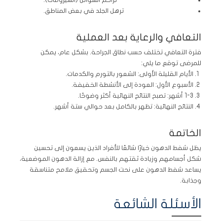
تراكم السوائل (السيرومات).
ترهل الجلد في بعض المناطق.
التعافي والرعاية بعد العملية
فترة التعافي تختلف حسب نطاق الجراحة. بشكل عام، يمكن
للمرضى توقع ما يلي:
الأيام القليلة الأولى: الشعور بالتورم والكدمات.
الأسبوع الأول: العودة إلى الأنشطة الخفيفة.
1-3 أشهر: تصبح النتائج النهائية أكثر وضوحًا.
النتائج النهائية: تظهر بالكامل بعد حوالي ستة أشهر.
الخاتمة
يظل شفط الدهون خيارًا شائعًا للأفراد الذين يسعون إلى تحسين
شكل أجسامهم وزيادة ثقتهم بالنفس. مع إزالة الدهون الموضعية،
يساعد شفط الدهون على نحت الجسم وتحقيق ملامح متناسقة
وجذابة.
الأسئلة الشائعة