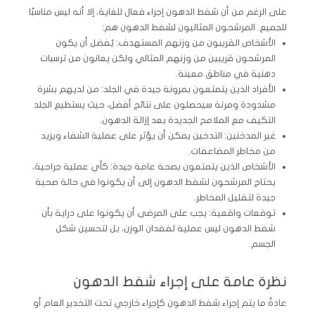
على الرغم من أن شفط الدهون إجراء فعال للغاية، إلا أنه ليس مناسبًا
للجميع. المرشحون المثاليون لشفط الدهون هم:
الأشخاص القريبون من وزنهم المستهدف: يُفضل أن يكون
المرشحون قريبين من وزنهم المثالي ولكن يعانون من ترسبات
دهنية في مناطق معينة.
الأفراد الذين يتمتعون بمرونة جيدة في الجلد: من لديهم بشرة
مشدودة ومرنة سيحصلون على نتائج أفضل، حيث يستطيع الجلد
التكيف مع الملامح الجديدة بعد إزالة الدهون.
غير المدخنين: التدخين يمكن أن يؤثر على عملية الشفاء ويزيد
من مخاطر المضاعفات.
الأشخاص الذين يتمتعون بصحة عامة جيدة: كأي عملية جراحية،
يحتاج المرشحون لشفط الدهون إلى أن يكونوا في حالة صحية
جيدة لتقليل المخاطر.
توقعات واقعية: يجب على المرضى أن يكونوا على دراية بأن
شفط الدهون ليس عملية لفقدان الوزن، بل لتحسين شكل
الجسم.
نظرة عامة على إجراء شفط الدهون
عادةً ما يتم إجراء شفط الدهون كإجراء خارجي تحت التخدير العام أو