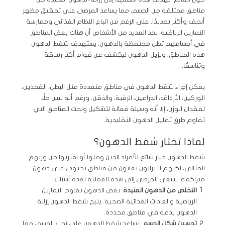
مناطق مختلفة من الجسم، مما يساعد المرضى على تحقيق مظهر
أنحف وأكثر تحديدًا. على الرغم من اتباع النظام الغذائي وممارسة
التمارين الرياضية، يجد العديد من الأشخاص أن هناك بعض المناطق
في أجسامهم تظل محتفظة بالدهون. يستهدف شفط الدهون
هذه المناطق، ويزيل الدهون ليكشف عن قوام أكثر رشاقة
وتناسقًا.
يمكن إجراء شفط الدهون في مناطق متعددة مثل البطن، الفخذين،
الوركين، الأرداف، الذراعين، الرقبة، والذقن. ورغم أنه ليس حلًا
لفقدان الوزن، إلا أنه وسيلة فعالة لتشكيل ونحت المناطق التي
تقاوم طرق تقليل الدهون التقليدية.
لماذا تختار شفط الدهون؟
شفط الدهون خيار شائع للأفراد الذين وصلوا أو اقتربوا من وزنهم
المثالي، لكنهم لا يزالون يعانون من مناطق تحتوي على دهون
متراكمة. يسعى المرضى إلى هذه العملية لعدة أسباب:
التخلص من الدهون العنيدة
: بعض الدهون تقاوم التمارين
الرياضية والعادات الغذائية الصحية. يتيح شفط الدهون إزالة
الدهون بدقة في مناطق محددة.
تحسين شكل الجسم
: يساعد شفط الدهون على نحت الجسم، مما