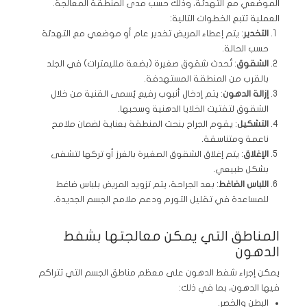
الموضعي مع التهدئة، وذلك حسب مدى المنطقة المعالجة.
العملية تتبع الخطوات التالية:
التخدير
: يتم إعطاء المريض تخدير عام أو موضعي مع التهدئة
حسب الحالة.
الشقوق
: تُحدث شقوق صغيرة (بضعة ملليمترات) في الجلد
بالقرب من المنطقة المستهدفة.
إزالة الدهون
: يتم إدخال أنبوب رفيع يُسمى القنية من خلال
الشقوق لتفتيت الخلايا الدهنية وسحبها.
التشكيل
: يقوم الجراح بنحت المنطقة بعناية لضمان ملامح
ناعمة ومتناسقة.
الإغلاق
: يتم إغلاق الشقوق الصغيرة بالغرز أو تركها لتشفى
بشكل طبيعي.
اللباس الضاغط
: بعد الجراحة، يتم تزويد المريض بلباس ضاغط
للمساعدة في تقليل التورم ودعم ملامح الجسم الجديدة.
المناطق التي يمكن معالجتها بشفط
الدهون
يمكن إجراء شفط الدهون على معظم مناطق الجسم التي تتراكم
فيها الدهون، بما في ذلك:
البطن والخصر.