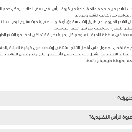
صيلات الشعر من منطقة مانحة، عادةً من فروة الرأس. في بعض الحالات، يمكن جمع ا
ى عوامل مثل كثافة الشعر وجودته.
بال الشعر المزروع، عن طريق إنشاء شقوق أو قنوات صغيرة حيث ستزرع البصيلات. ال
 مظهر طبيعي وتوافقه مع نمو الشعر الموجود.
المعدة في منطقة اللحية. يتم وضع كل بصيلة بطريقة تحاكي نمط نمو الشعر الطب
الصحيحة لضمان الحصول على أفضل النتائج. ستتلقى إرشادات حول كيفية العناية بالم
 عملية الشفاء. قد يشمل ذلك تجنب بعض الأنشطة واتباع روتين معين للعناية بالش
حاهم بطريقة طبيعية ودائمة.
مظهرك؟
روة الرأس التقليدية؟