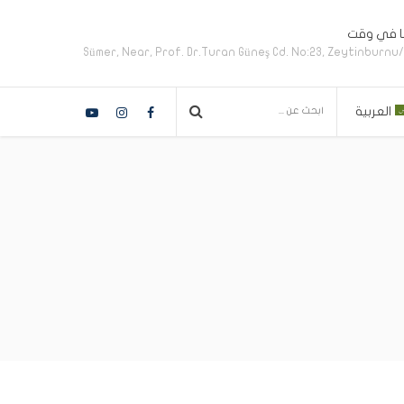
نا في وقت
Sümer, Near, Prof. Dr.Turan Güneş Cd. No:23, Zeytinburnu
العربية
يزية
)
سية
)