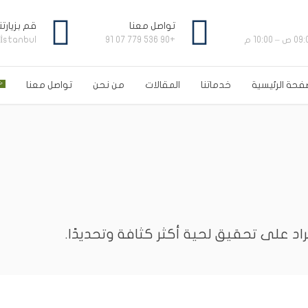
تواصل معنا
قم بزيارت
/İstanbul
+90 536 779 07 91
فحة الرئيسية
خدماتنا
المقالات
من نحن
تواصل معنا
English
(
الإنجل
Français
(
الفرن
اد على تحقيق لحية أكثر كثافة وتحديدًا.