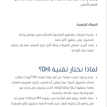
الشعر الأصلي
الفوائد الرئيسية:
زراعة دقيقة: يستطيع الجراحون التحكم في موضع زراعة
للحصول على مظهر أكثر دقة.
إجراء أسرع: تمضي البصيلات وقتًا أقل خارج الجسم، مما قد يحسّن
نسبة نجاح الزراعة.
لماذا تختار تقنية DHI؟
عدم وجود ندوب مرئية: من أبرز مزايا تقنية DHI أنها لا تتطلب
إحداث شقوق كبيرة، مما يعني أن الندوب تكون طفيفة للغاية.
وهذا يجعلها خيارًا مثاليًا لأولئك الذين يرغبون في إجراء غير
ملحوظ ولا يترك علامات واضحة.
دقة عالية: يوفر قلم الزراعة في تقنية DHI تحكمًا لا مثيل له
في وضع كل بصيلة شعر. تتيح هذه الدقة تحقيق نتائج طبيعية